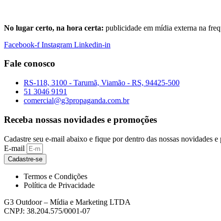
No lugar certo, na hora certa:
publicidade em mídia externa na freq
Facebook-f
Instagram
Linkedin-in
Fale conosco
RS-118, 3100 - Tarumã, Viamão - RS, 94425-500
51 3046 9191
comercial@g3propaganda.com.br
Receba nossas novidades e promoções
Cadastre seu e-mail abaixo e fique por dentro das nossas novidades e
E-mail
Cadastre-se
Termos e Condições
Política de Privacidade
G3 Outdoor – Mídia e Marketing LTDA
CNPJ: 38.204.575/0001-07