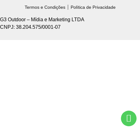
Termos e Condições
Política de Privacidade
G3 Outdoor – Mídia e Marketing LTDA
CNPJ: 38.204.575/0001-07
Home +
Sobre Nós +
Tipos de Divulgação +
Como Funciona +