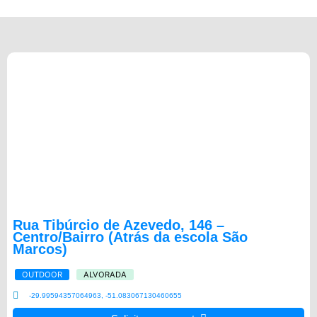
Rua Tibúrcio de Azevedo, 146 –
Centro/Bairro (Atrás da escola São
Marcos)
OUTDOOR
ALVORADA
-29.99594357064963, -51.083067130460655