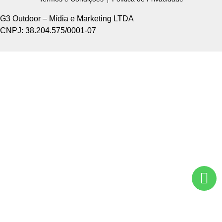
G3 Outdoor – Mídia e Marketing LTDA
CNPJ: 38.204.575/0001-07
Home +
Sobre Nós +
Tipos de Divulgação +
Como Funciona +
Nossos Pontos +