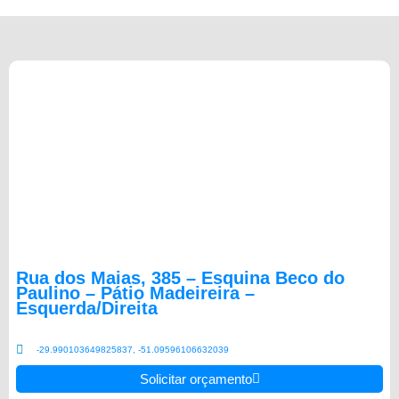
Rua dos Maias, 385 – Esquina Beco do
Paulino – Pátio Madeireira –
Esquerda/Direita
-29.990103649825837, -51.09596106632039
Solicitar orçamento