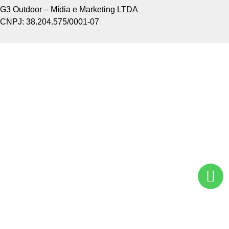
G3 Outdoor – Mídia e Marketing LTDA
CNPJ: 38.204.575/0001-07
Home +
Sobre Nós +
Tipos de Divulgação +
Como Funciona +
Nossos Pontos +