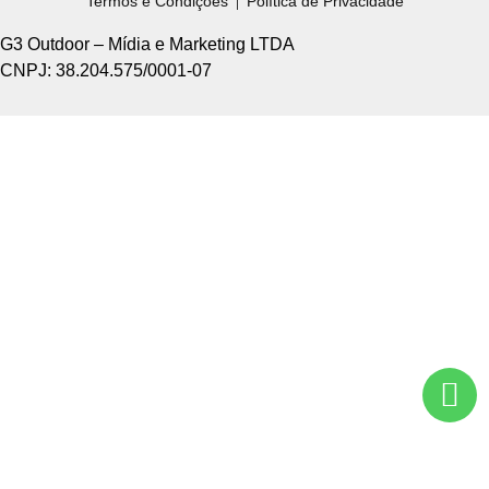
Termos e Condições
Política de Privacidade
G3 Outdoor – Mídia e Marketing LTDA
CNPJ: 38.204.575/0001-07
Home +
Sobre Nós +
Tipos de Divulgação +
Como Funciona +
Nossos Pontos +