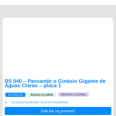
RS 040 – Passando o Ginásio Gigante de
Águas Claras – placa 1
SENTIDO LITORAL
OUTDOOR
ÁGUAS CLARAS
-30.139032782583566, -50.876577824496465
Solicitar orçamento