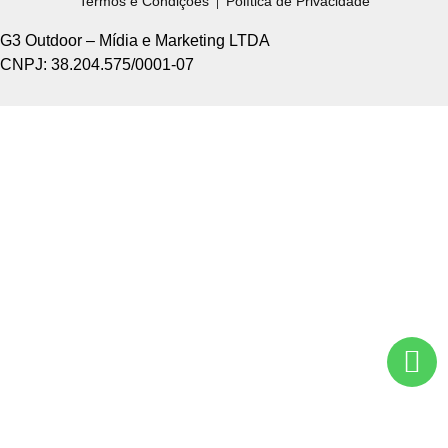
Termos e Condições
Política de Privacidade
G3 Outdoor – Mídia e Marketing LTDA
CNPJ: 38.204.575/0001-07
Home +
Sobre Nós +
Tipos de Divulgação +
Como Funciona +
Nossos Pontos +