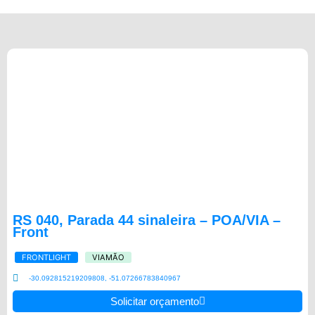
RS 040, Parada 44 sinaleira – POA/VIA –
Front
FRONTLIGHT
VIAMÃO
-30.092815219209808, -51.07266783840967
Solicitar orçamento