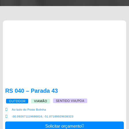
RS 040 – Parada 43
SENTIDO VIA/POA
OUTDOOR
VIAMÃO
Ao lado do Posto Bolinha
-30.092671119686816, -51.07188929638323
Solicitar orçamento