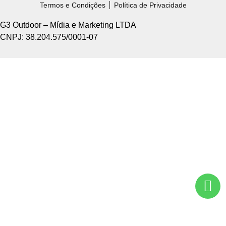
Termos e Condições
Política de Privacidade
G3 Outdoor – Mídia e Marketing LTDA
CNPJ: 38.204.575/0001-07
Home +
Sobre Nós +
Tipos de Divulgação +
Como Funciona +
Nossos Pontos +