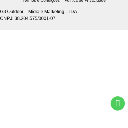
Termos e Condições
Política de Privacidade
G3 Outdoor – Mídia e Marketing LTDA
CNPJ: 38.204.575/0001-07
Home +
Sobre Nós +
Tipos de Divulgação +
Como Funciona +
Nossos Pontos +