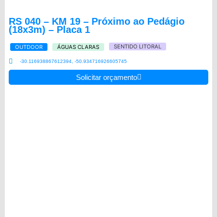
RS 040 – KM 19 – Próximo ao Pedágio
(18x3m) – Placa 1
SENTIDO LITORAL
OUTDOOR
ÁGUAS CLARAS
-30.116938867612394, -50.934716926605745
Solicitar orçamento