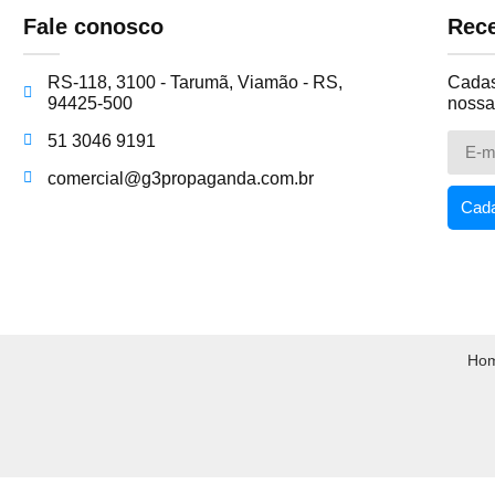
Fale conosco
Rece
RS-118, 3100 - Tarumã, Viamão - RS,
Cadast
94425-500
nossa
51 3046 9191
comercial@g3propaganda.com.br
Cada
Ho