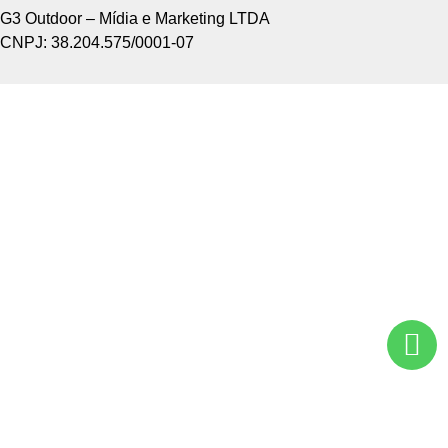
G3 Outdoor – Mídia e Marketing LTDA
CNPJ: 38.204.575/0001-07
Home +
Sobre Nós +
Tipos de Divulgação +
Como Funciona +
Nossos Pontos +