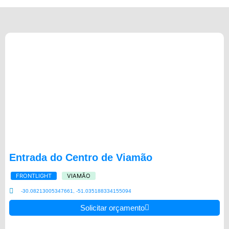
Entrada do Centro de Viamão
FRONTLIGHT
VIAMÃO
-30.08213005347661, -51.035188334155094
Solicitar orçamento