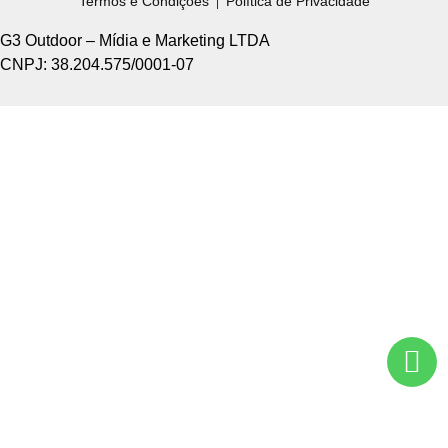
Termos e Condições
Política de Privacidade
G3 Outdoor – Mídia e Marketing LTDA
CNPJ: 38.204.575/0001-07
Home +
Sobre Nós +
Tipos de Divulgação +
Como Funciona +
Nossos Pontos +