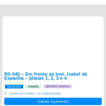
RS 040 – Em frente ao Inst. Isabel de
Espanha – placas 1, 2, 3 e 4
SENTIDO VIA/POA
OUTDOOR
VIAMÃO
-30.080728757159857, -51.10299455257836
Solicitar orçamento