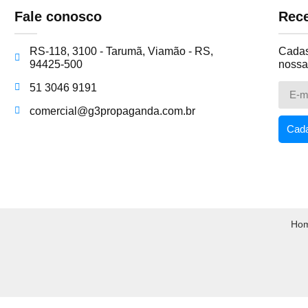
Fale conosco
Rece
RS-118, 3100 - Tarumã, Viamão - RS,
Cadast
94425-500
nossa
51 3046 9191
comercial@g3propaganda.com.br
Cada
Ho