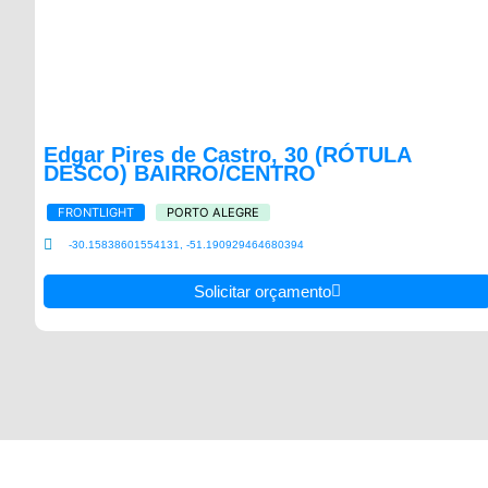
Edgar Pires de Castro, 30 (RÓTULA
DESCO) BAIRRO/CENTRO
FRONTLIGHT
PORTO ALEGRE
-30.15838601554131, -51.190929464680394
Solicitar orçamento