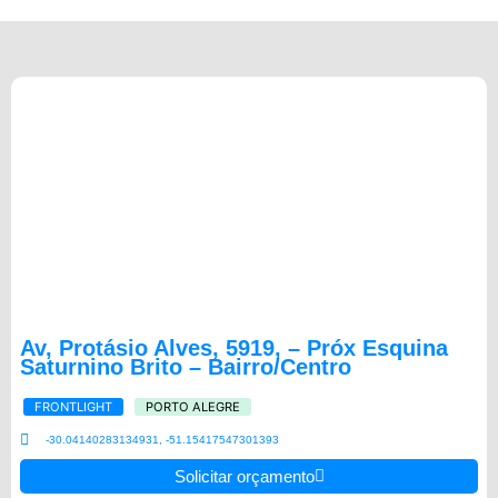
Av, Protásio Alves, 5919, – Próx Esquina
Saturnino Brito – Bairro/Centro
FRONTLIGHT
PORTO ALEGRE
-30.04140283134931, -51.15417547301393
Solicitar orçamento