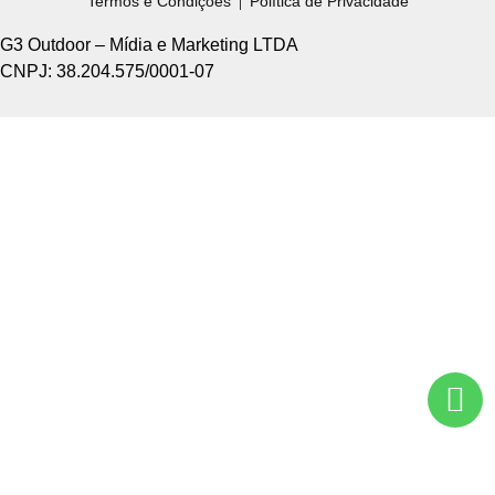
Termos e Condições
Política de Privacidade
G3 Outdoor – Mídia e Marketing LTDA
CNPJ: 38.204.575/0001-07
Home +
Sobre Nós +
Tipos de Divulgação +
Como Funciona +
Nossos Pontos +