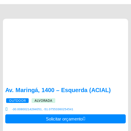
Av. Maringá, 1400 – Esquerda (ACIAL)
OUTDOOR
ALVORADA
-30.00800214294051, -51.07553360254541
Solicitar orçamento