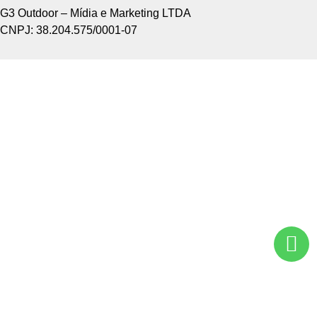
G3 Outdoor – Mídia e Marketing LTDA
CNPJ: 38.204.575/0001-07
Home +
Sobre Nós +
Tipos de Divulgação +
Como Funciona +
Nossos Pontos +