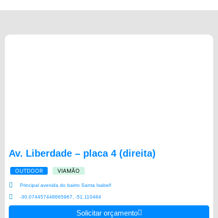
Av. Liberdade – placa 4 (direita)
OUTDOOR
VIAMÃO
Principal avenida do bairro Santa Isabel!
-30.074457448665967, -51.110484
Solicitar orçamento