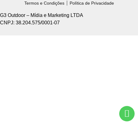
Termos e Condições
Política de Privacidade
G3 Outdoor – Mídia e Marketing LTDA
CNPJ: 38.204.575/0001-07
Home +
Sobre Nós +
Tipos de Divulgação +
Como Funciona +
Nossos Pontos +