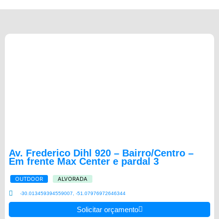
Av. Frederico Dihl 920 – Bairro/Centro –
Em frente Max Center e pardal 3
OUTDOOR
ALVORADA
-30.013459394559007, -51.07976972646344
Solicitar orçamento