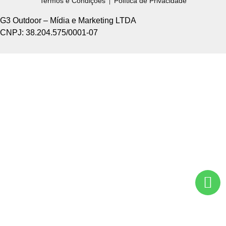
Termos e Condições
Política de Privacidade
G3 Outdoor – Mídia e Marketing LTDA
CNPJ: 38.204.575/0001-07
Home +
Sobre Nós +
Tipos de Divulgação +
Como Funciona +
Nossos Pontos +