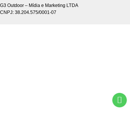
G3 Outdoor – Mídia e Marketing LTDA
CNPJ: 38.204.575/0001-07
Home +
Sobre Nós +
Tipos de Divulgação +
Como Funciona +
Nossos Pontos +