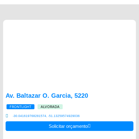
Av. Baltazar O. Garcia, 5220
FRONTLIGHT
ALVORADA
-30.041619768281574, -51.13259574929036
Solicitar orçamento