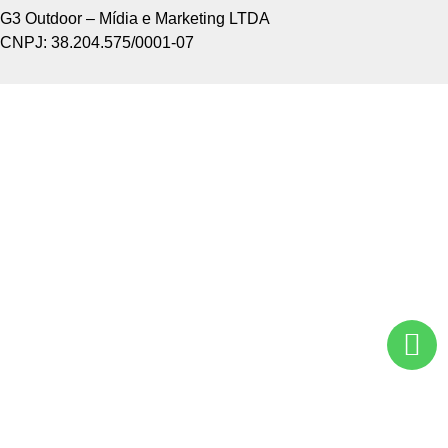
G3 Outdoor – Mídia e Marketing LTDA
CNPJ: 38.204.575/0001-07
Home +
Sobre Nós +
Tipos de Divulgação +
Como Funciona +
Nossos Pontos +