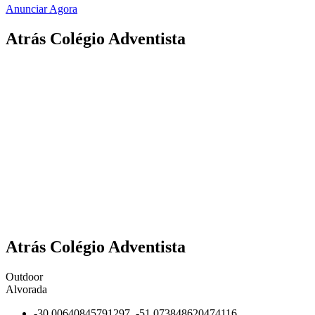
Anunciar Agora
Atrás Colégio Adventista
Atrás Colégio Adventista
Outdoor
Alvorada
-30.00640845791297, -51.073848620474116