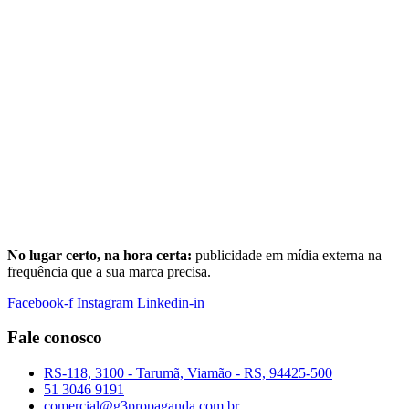
No lugar certo, na hora certa:
publicidade em mídia externa na
frequência que a sua marca precisa.
Facebook-f
Instagram
Linkedin-in
Fale conosco
RS-118, 3100 - Tarumã, Viamão - RS, 94425-500
51 3046 9191
comercial@g3propaganda.com.br